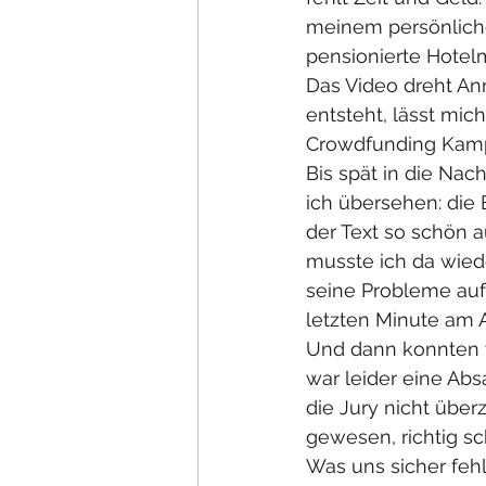
meinem persönliche
pensionierte Hotelm
Das Video dreht An
entsteht, lässt mic
Crowdfunding Kampa
Bis spät in die Nach
ich übersehen: die
der Text so schön au
musste ich da wied
seine Probleme auf
letzten Minute am
Und dann konnten 
war leider eine Ab
die Jury nicht über
gewesen, richtig s
Was uns sicher feh