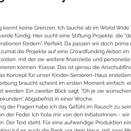
 kennt keine Grenzen. Ich tauche ab im World Wide
rde fündig. Hier sucht eine Stiftung Projekte, die "d
tionen fördern". Perfekt. Da passen wir doch prima r
mir, zumal die Projekte auf eine Crowdfunding Aktion 
sollen, mit der sie weitere finanzielle und personelle
ieren können. Klasse. Das ist genau die Anschubfina
as Konzept für unser Kinder-Senioren-Haus erstellen
erbung braucht scheint im ersten Moment einfach: ei
werden. Ein zweiter Blick sagt: "Oh je sie wünschen 
kunden". Abgabefrist in einer Woche. 
ng der Fragen habe ich das Gefühl im Rausch zu sein
on der Feder. Ich hole mir von den InitiatorInnen - wir
n. Der Text steht. Für eine aufwendige Produktion ei
. Also tut es auch die Bank vor dem Haus, mit zwei 