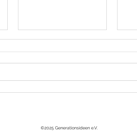
Wie bauen wir Brücken
Wo i
scho
©2025 Generationsideen e.V.