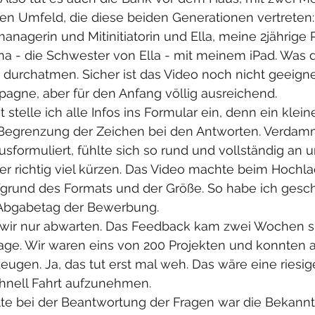
n Umfeld, die diese beiden Generationen vertreten:
anagerin und Mitinitiatorin und Ella, meine 2jährige P
na - die Schwester von Ella - mit meinem iPad. Was 
h durchatmen. Sicher ist das Video noch nicht geeigne
gne, aber für den Anfang völlig ausreichend.  
t stelle ich alle Infos ins Formular ein, denn ein klein
 Begrenzung der Zeichen bei den Antworten. Verdammt
sformuliert, fühlte sich so rund und vollständig an un
er richtig viel kürzen. Das Video machte beim Hochl
grund des Formats und der Größe. So habe ich geschw
 Abgabetag der Bewerbung. 
wir nur abwarten. Das Feedback kam zwei Wochen sp
sage. Wir waren eins von 200 Projekten und konnten
zeugen. Ja, das tut erst mal weh. Das wäre eine riesi
chnell Fahrt aufzunehmen. 
lte bei der Beantwortung der Fragen war die Bekann