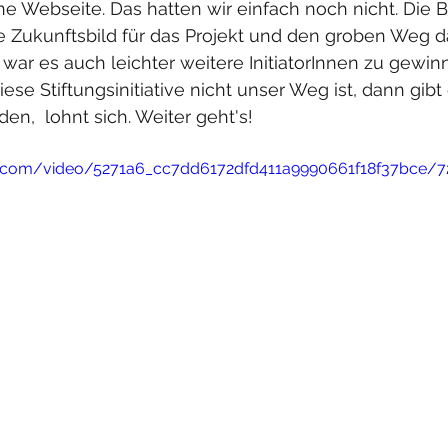
ne Webseite. Das hatten wir einfach noch nicht. Die
le Zukunftsbild für das Projekt und den groben Weg d
war es auch leichter weitere InitiatorInnen zu gewinne
ese Stiftungsinitiative nicht unser Weg ist, dann gibt
en,  lohnt sich. Weiter geht's!    
tic.com/video/5271a6_cc7dd6172dfd411a9990661f18f37bce/