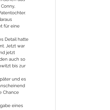
 Conny, 
atentochter. 
daraus 
t für eine 
es Detail hatte 
. Jetzt war 
d jetzt 
aden auch so 
itzt bis zur 
äter und es 
 anscheinend 
ge Chance 
tgabe eines 