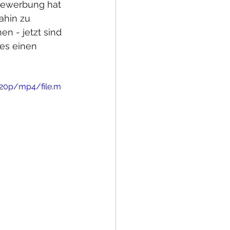
 Bewerbung hat 
ahin zu 
n - jetzt sind 
 es einen 
720p/mp4/file.m