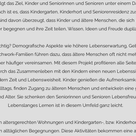
rfolgt das Ziel, Kinder und Seniorinnen und Senioren unter eine
ch ist es, dass Kindergarten, Kinderhort und Seniorenresidenz
sind davon überzeugt, dass Kinder und ältere Menschen, die sich 
r begegnen und ihre Zeit teilen, Wissen, Ideen und Freude dupliz
chtig? Demografische Aspekte wie höhere Lebenserwartung, Ge
chwork-Familien führen dazu, dass ältere Menschen oft nicht meh
mer häufiger vereinsamen. Mit diesem Projekt profitieren alle Seit
urch das Zusammenleben mit den Kindern einen neuen Lebenssin
ern Zeit und Lebensweisheit. Kinder genießen die Aufmerksamke
Alltags, finden Zugang zu älteren Menschen und entwickeln eine ge
und Alter. Sie schenken den Seniorinnen und Senioren Lebensfreu
Lebenslanges Lernen ist in diesem Umfeld ganz leicht.
n altersgerechten Wohnungen und Kindergarten-, bzw. Kinderhor
t in alltäglichen Begegnungen. Diese Aktivitäten bekommen eine a